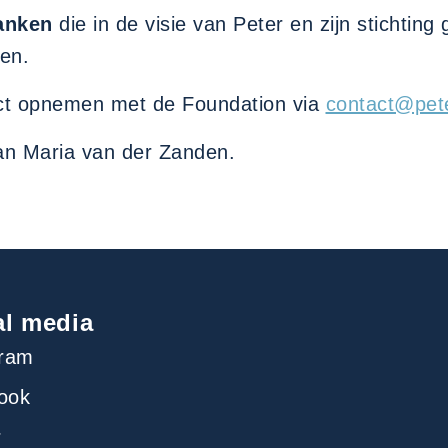
anken
die in de visie van Peter en zijn stichting
en.
act opnemen met de Foundation via
contact@pete
an Maria van der Zanden.
al media
gram
ook
r