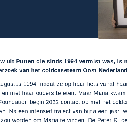
Jaïr Soares
Tanja Groen
w uit Putten die sinds 1994 vermist was, is
derzoek van het coldcaseteam Oost-Nederland
ustus 1994, nadat ze op haar fiets vanaf haar 
men met haar ouders te eten. Maar Maria kwam n
s Foundation begin 2022 contact op met het col
n. Na een intensief traject van bijna een jaar
zou worden om Maria te vinden. De Peter R. de