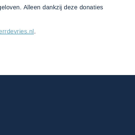
 geloven. Alleen dankzij deze donaties
rrdevries.nl
.