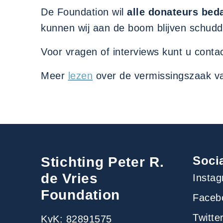
De Foundation wil
alle donateurs bed
kunnen wij aan de boom blijven schudd
Voor vragen of interviews kunt u cont
Meer
lezen
over de vermissingszaak v
Soci
Stichting Peter R.
de Vries
Insta
Foundation
Faceb
Twitte
KvK: 82891575