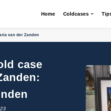
Home
Coldcases
Tip
42 'Case not Close
Ano
aria van der Zanden
Cassandra van Sch
old case
Mike Venema
 Zanden:
Maria van der Zan
vonden
Rosleny Magdalen
023
Germa van den Bo