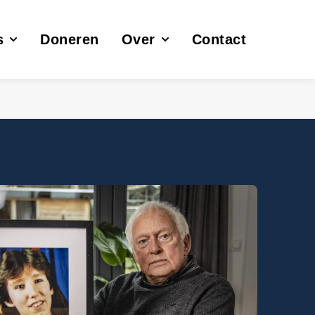
s
Doneren
Over
Contact
d' zaken
niem tippen
Bestuur en doelstelling
aijk
Peter R. de Vries
Voorwaarden
den
Podcast
a
Persberichten
om
Jaarverslagen