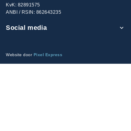
KvK: 82891575
ANBI / RSIN: 862643235
Social media
expand_more
Instagram
Website door
Pixel Express
Facebook
Twitter
Tiktok
Youtube