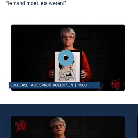
“Iemand moet iets weten!”